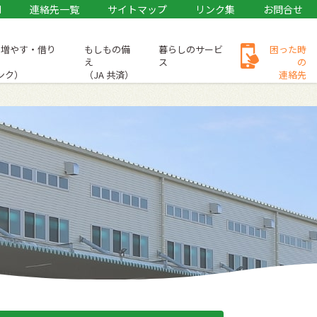
M
連絡先一覧
サイトマップ
リンク集
お問合せ
・増やす・借り
もしもの備
暮らしのサービ
困った時
え
ス
の
バンク）
（JA 共済）
連絡先