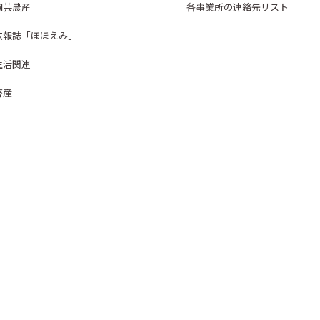
園芸農産
各事業所の連絡先リスト
広報誌「ほほえみ」
生活関連
畜産