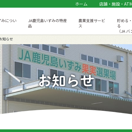
ホーム
店舗・施設・AT
ずみについ
JA鹿児島いずみの特産
農業支援サービ
貯める
品
ス
る
（JA 
お知らせ
お知らせ