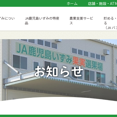
ホーム
店舗・施設・AT
ずみについ
JA鹿児島いずみの特産
農業支援サービ
貯める
品
ス
る
（JA 
お知らせ