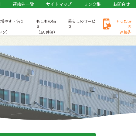
M
連絡先一覧
サイトマップ
リンク集
お問合せ
・増やす・借り
もしもの備
暮らしのサービ
困った時
え
ス
の
バンク）
（JA 共済）
連絡先