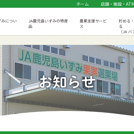
ホーム
店舗・施設・AT
ずみについ
JA鹿児島いずみの特産
農業支援サービ
貯める
品
ス
る
（JA 
お知らせ