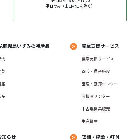
受付時間 / 9:00〜17:00
平日のみ（土日祝日を除く）
JA鹿児島いずみの特産品
農業支援サービス
果物
農家支援サービス
野菜
園芸・農産施設
農産
畜産・養豚センター
畜産
農機具センター
中古農機具販売
生産資材
お知らせ
店舗・施設・ATM