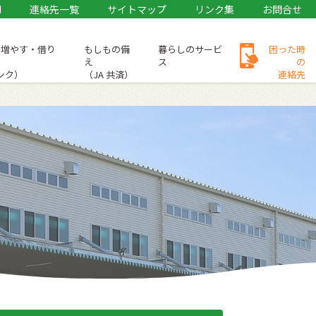
M
連絡先一覧
サイトマップ
リンク集
お問合せ
・増やす・借り
もしもの備
暮らしのサービ
困った時
え
ス
の
バンク）
（JA 共済）
連絡先