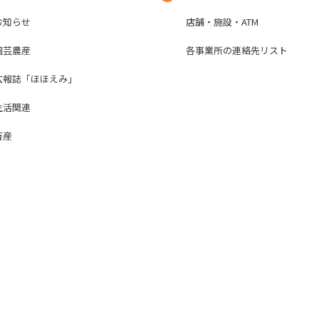
お知らせ
店舗・施設・ATM
園芸農産
各事業所の連絡先リスト
広報誌「ほほえみ」
生活関連
畜産