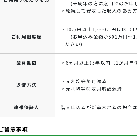
(未成年の方は窓口でのお申し
◦継続して安定した収入のある
◦10万円以上1,000万円以内（
ご利用限度額
(お申込み金額が501万円～1
ださい)
融資期間
◦6ヵ月以上15年以内（1か月単
◦元利均等毎月返済
返済方法
◦元利均等特定月増額返済
連帯保証人
借入申込者が新卒内定者の場合
ご留意事項