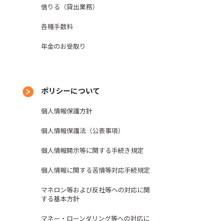
提携する個人信用情報機関に私の個人情
借りる（貸出業務）
状況等の情報のほか、当該各機関によ
録されている場合には、組合がそれを
各種手数料
し、農業協同組合及び農業協同組合連
年金のお受取り
に関する情報については返済能力の調
ます。
報機関を利用した場合、私は、その利用
ポリシーについて
の通り一定期間登録され、同機関の加盟
に同意します。
個人情報保護方針
個人情報保護法（公表事項）
その他の個人信用情報機関は、同機関と
ムページに掲載されております。な
個人情報開示等に関する手続き規定
で行います（組合ではできませ
し登録・利用する場合は、別途書面に
個人情報に関する苦情等対応手続規定
マネロン等および反社等への対応に関
する基本方針
マネー・ローンダリング等への対応に