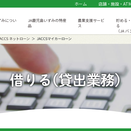
ホーム
店舗・施設・AT
ずみについ
JA鹿児島いずみの特産
農業支援サービ
貯める
品
ス
る
（JA 
JACCS ネットローン
JACCSマイカーローン
借りる(貸出業務)