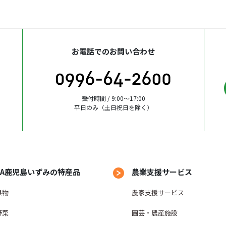
関する情報。
③取引情報
本契約に関する支払開始後の利用残高、月々の支払状況等、取
位弁済後の求償権、裁判・調停等により確定した権利、完済等
お電話でのお問い合わせ
利に付随したいっさいの権利等に関する情報を含む）。
④支払能力判断のための情報
私の支払能力を調査するためまたは支払途上における支払能力
受付時間 / 9:00〜17:00
平日のみ（土日祝日を除く）
産、負債、収入、支出、事業の計画・実績および第９条に掲げ
取引状況。
⑤本人確認のための情報
本契約に関する取引に必要な、本人・資格の確認の提示等を受
の写しまたは記載事項証明書等により得た本人・資格確認のた
JA鹿児島いずみの特産品
農業支援サービス
く）。
果物
農家支援サービス
第２条 個人信用情報機関への利用・登録
野菜
園芸・農産施設