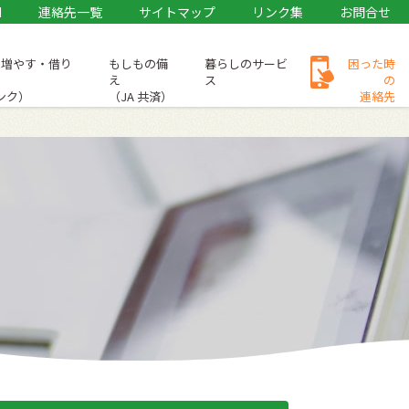
M
連絡先一覧
サイトマップ
リンク集
お問合せ
・増やす・借り
もしもの備
暮らしのサービ
困った時
え
ス
の
バンク）
（JA 共済）
連絡先