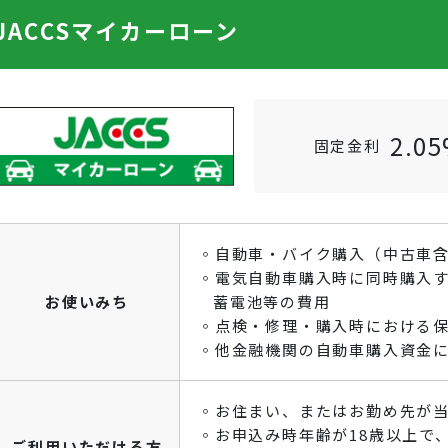
JACCSマイカーローン
2.0
固定金利
◦自動車・バイク購入（中古車
◦電気自動車購入時に同時購入
お使いみち
蓄電池等の費用
◦点検・修理・購入時における
◦他金融機関の自動車購入資金
◦お住まい、またはお勤め先が
◦お申込み時年齢が18歳以上で
ご利用いただける方