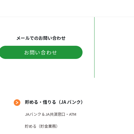
引の現状および履歴に関する情報（代
により消滅した権利、およびこれら権
メールでのお問い合わせ
お問い合わせ
を調査するため、私が申告した私の資
る共同利用する者（組合を含む）との
けた運転免許証、パスポート、住民票
めの情報（センシティブ情報を除
貯める・借りる（JA バンク）
JAバンク＆JA共済窓口・ATM
貯める（貯金業務）