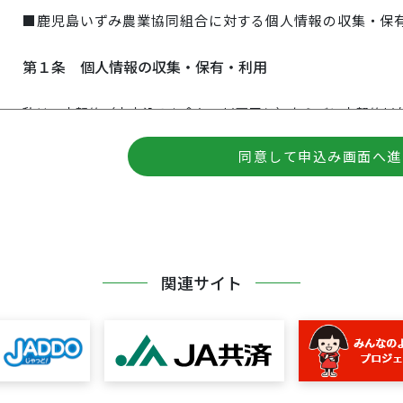
■鹿児島いずみ農業協同組合に対する個人情報の収集・保
第１条 個人情報の収集・保有・利用
私は、本契約（本申込みを含む。以下同じ）ならびに本契約以
下「組合」という）との取引に関連する全ての与信判断ならび
権、裁判・調停等により確定した権利、完済等により消滅した
っさいの権利等に対する管理を含む）のため、以下の情報（以
う）を組合が保護措置を講じたうえで以下の各条項（以下「本
ことに同意します。
①属性情報
本契約書（申込書を含む。以下同じ）に記載した氏名、性別、
関連サイト
号、職業、勤務先、家族構成、住居状況等、私の属性に関する
合、変更後の情報を含む。以下同じ）。
②契約情報
契約の種類、申込日、契約日、商品名、契約額、毎月の支払金