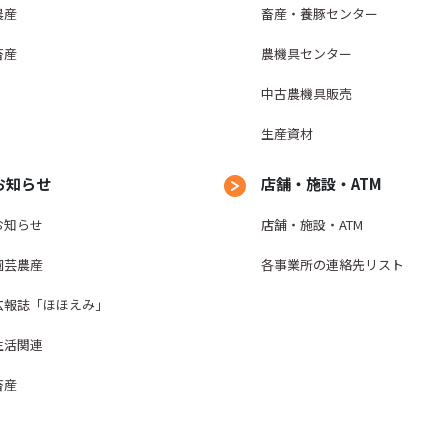
（1）私は、組合が加盟する個人信用情報機関および同機関と
農産
畜産・養豚センター
報（当該各機関の加盟会員によって登録される契約内容、返済
って登録される不渡情報、破産等の官報情報等を含む。）が登
畜産
農機具センター
与信取引上の判断（返済能力または転居先の調査をいう。ただ
中古農機具販売
合会の信用事業に関する命令第１４条の４等により、返済能力
査の目的に限る。以下同じ。）のために利用することに同意し
生産資材
（2）組合がこの申込みに関して、組合の加盟する個人信用情
お知らせ
店舗・施設・ATM
した日および本申込みの内容等が同機関に第２条(4)③及び⑦
会員によって自己の与信取引上の判断のために利用されること
お知らせ
店舗・施設・ATM
園芸農産
各事業所の連絡先リスト
（3）組合が加盟する個人信用情報機関は次のうち①、②で、
提携しています。各機関の加盟資格、会員名等は各機関のホー
広報誌「ほほえみ」
お、個人信用情報機関に登録されている情報の開示は、各機関
ん。）。また、本契約期間中に新たに個人信用情報機関に加盟
生活関連
より通知し、同意を得るものとします。
畜産
①全国銀行個人信用情報センター
https://www.zenginkyo.or.jp/pcic/ 電話03-3214-5020