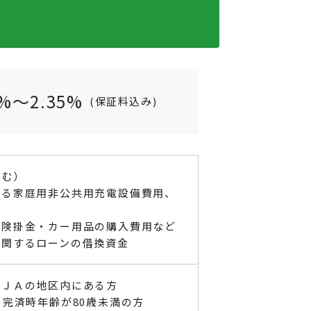
5%～2.35%
(保証料込み)
含む）
する家庭用非公共用充電設備費用、
保険掛金・カー用品の購入費用など
に関するローンの借換資金
当ＪＡの地区内にある方
、完済時年齢が80歳未満の方