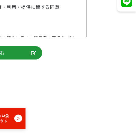
有・利用・提供に関する同意
外の契約に係る上記農業協同組合（以
に与信後の管理（代位弁済後の求償
権利、およびこれら権利に付随したい
下これらを総称して「個人情報」とい
規約」という）により収集・利用する
年齢、続柄、生年月日、住所、電話番
情報（これらの情報に変更が生じた場
額、支払方法、振替口座等、本契約に